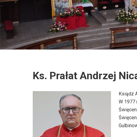
Ks. Prałat Andrzej Nic
Ksiądz A
W 1977 
Święceni
Święceni
Gulbino