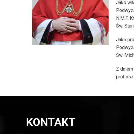
Jako wik
Podwyżs
N.M.P. K
Św. Stan
Jako pro
Podwyżs
Św. Mich
Z dniem 
probosz
KONTAKT