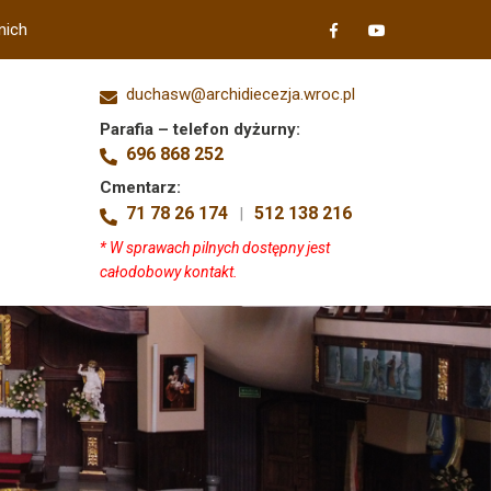
nich
duchasw@archidiecezja.wroc.pl
Parafia – telefon dyżurny:
696 868 252
Cmentarz:
71 78 26 174
512 138 216
|
* W sprawach pilnych dostępny jest
całodobowy kontakt.