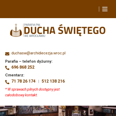
duchasw@archidiecezja.wroc.pl
Parafia – telefon dyżurny:
696 868 252
Cmentarz:
71 78 26 174
512 138 216
|
* W sprawach pilnych dostępny jest
całodobowy kontakt.