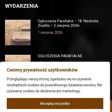
WYDARZENIA
Ogłoszenia Parafialne – 18. Niedziela
Zwykła – 2 sierpnia 2026r.
1 sierpnia, 2026
OGŁOSZENIA PARAFIALNE
25 lipca, 2026
Cenimy prywatność użytkowników
Przeglądając naszą stronę, zgadzasz się na używanie
niezbędnych cookies do prawidłowego działania serwisu. Nie
używamy cookies do śledzenia ani marketingu.
Akceptuj wszystko
Parafia pw. Ducha Świętego we Wrocławiu 2023