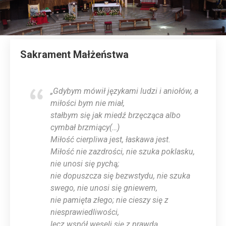
Sakrament Małżeństwa
„Gdybym mówił językami ludzi i aniołów, a
miłości bym nie miał,
stałbym się jak miedź brzęcząca albo
cymbał brzmiący(…)
Miłość cierpliwa jest, łaskawa jest.
Miłość nie zazdrości, nie szuka poklasku,
nie unosi się pychą;
nie dopuszcza się bezwstydu, nie szuka
swego, nie unosi się gniewem,
nie pamięta złego; nie cieszy się z
niesprawiedliwości,
lecz współ weseli się z prawdą.