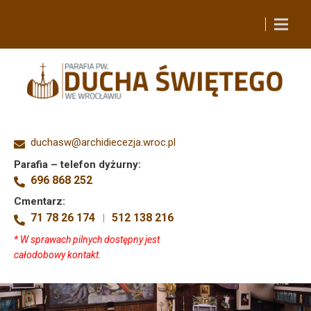
duchasw@archidiecezja.wroc.pl
Parafia – telefon dyżurny:
696 868 252
Cmentarz:
71 78 26 174
512 138 216
|
* W sprawach pilnych dostępny jest
całodobowy kontakt.