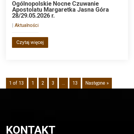
Ogólnopolskie Nocne Czuwanie
Apostolatu Margaretka Jasna Góra
28/29.05.2026 r.
|
Aktualności
Czytaj więcej
1 of 13
1
2
3
…
13
Następne »
KONTAKT