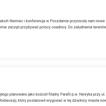
owskich Niemiec i konferencja w Poczdamie przyniosły nam nowe 
mie zaczęli przybywać polscy osadnicy. Do zaludnienia terenó
o planowano jako kościół filialny Parafii p.w. Henryka przy ul.
hidiecezji, który postanowił erygować w tej dzielnicy miasta n