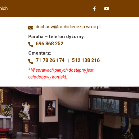
nich
duchasw@archidiecezja.wroc.pl
Parafia – telefon dyżurny:
696 868 252
Cmentarz:
71 78 26 174
512 138 216
|
* W sprawach pilnych dostępny jest
całodobowy kontakt.