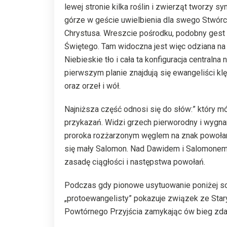
lewej stronie kilka roślin i zwierząt tworzy 
górze w geście uwielbienia dla swego Stwórcy
Chrystusa. Wreszcie pośrodku, podobny gest 
Świętego. Tam widoczna jest więc odziana na 
Niebieskie tło i cała ta konfiguracja central
pierwszym planie znajdują się ewangeliści klę
oraz orzeł i wół.
Najniższa część odnosi się do słów:” który m
przykazań. Widzi grzech pierworodny i wygnan
proroka rozżarzonym węglem na znak powołani
się mały Salomon. Nad Dawidem i Salomonem u
zasadę ciągłości i następstwa powołań.
Podczas gdy pionowe usytuowanie poniżej sc
„protoewangelisty” pokazuje związek ze Sta
Powtórnego Przyjścia zamykając ów bieg zdar