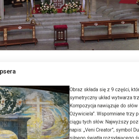
ipsera
Obraz składa się z 9 części, kt
symetryczny układ wytwarza trz
Kompozycja nawiązuje do słów 
Ożywiciela”. Wspomniane trzy 
ciągu tych słów. Najwyższy poz
napis: „Veni Creator”, symbol Du
silnego światła rozsyłającego ś