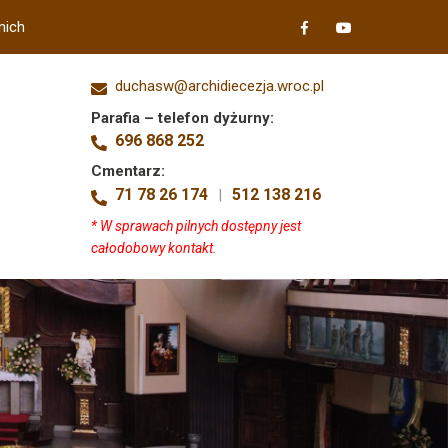
nich
duchasw@archidiecezja.wroc.pl
Parafia – telefon dyżurny:
696 868 252
Cmentarz:
71 78 26 174
512 138 216
|
* W sprawach pilnych dostępny jest
całodobowy kontakt.