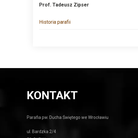
Prof. Tadeusz Zipser
Historia parafii
KONTAKT
Parafia pw. Ducha Świętego we Wrocławiu
ul. Bardzka 2/4