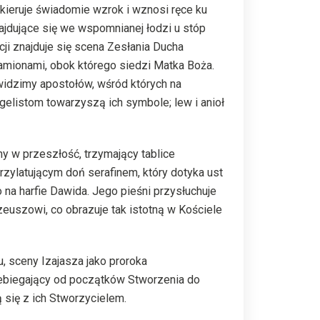
 kieruje świadomie wzrok i wznosi ręce ku
ajdujące się we wspomnianej łodzi u stóp
i znajduje się scena Zesłania Ducha
ramionami, obok którego siedzi Matka Boża.
h widzimy apostołów, wśród których na
ngelistom towarzyszą ich symbole; lew i anioł
ny w przeszłość, trzymający tablice
rzylatującym doń serafinem, który dotyka ust
na harfie Dawida. Jego pieśni przysłuchuje
euszowi, co obrazuje tak istotną w Kościele
 sceny Izajasza jako proroka
zebiegający od początków Stworzenia do
 się z ich Stworzycielem.