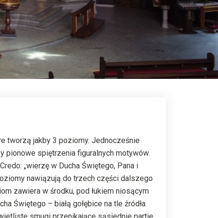
óre tworzą jakby 3 poziomy. Jednocześnie
y pionowe spiętrzenia figuralnych motywów.
Credo: „wierzę w Ducha Świętego, Pana i
poziomy nawiązują do trzech części dalszego
iom zawiera w środku, pod łukiem niosącym
cha Świętego – białą gołębice na tle źródła
wietliste smugi przenikające sąsiednie partie