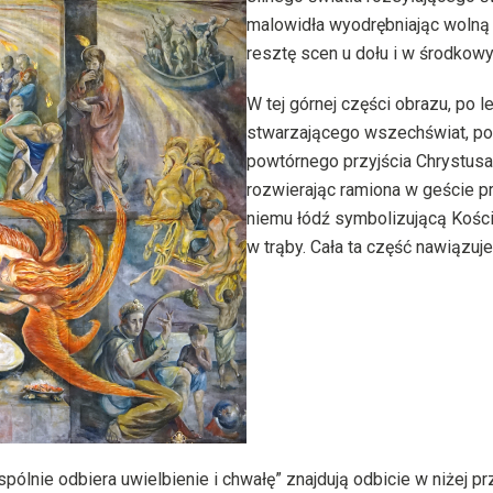
malowidła wyodrębniając wolną
resztę scen u dołu i w środkow
W tej górnej części obrazu, po 
stwarzającego wszechświat, po
powtórnego przyjścia Chrystusa
rozwierając ramiona w geście 
niemu łódź symbolizującą Kości
w trąby. Cała ta część nawiązuje
pólnie odbiera uwielbienie i chwałę” znajdują odbicie w niżej 