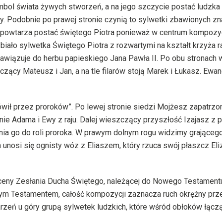
symbol świata żywych stworzeń, a na jego szczycie postać ludzka
. Podobnie po prawej stronie czynią to sylwetki zbawionych zn
powtarza postać świętego Piotra ponieważ w centrum kompozycj
biało sylwetka Świętego Piotra z rozwartymi na kształt krzyża 
na nawiązuje do herbu papieskiego Jana Pawła II. Po obu stronac
czący Mateusz i Jan, a na tle filarów stoją Marek i Łukasz. Ewa
ówił przez proroków”. Po lewej stronie siedzi Mojżesz zapatrzo
ie Adama i Ewy z raju. Dalej wieszczący przyszłość Izajasz z p
a go do roli proroka. W prawym dolnym rogu widzimy grającego 
nosi się ognisty wóz z Eliaszem, który rzuca swój płaszcz Eliz
eny Zesłania Ducha Świętego, należącej do Nowego Testamentu,
rym Testamentem, całość kompozycji zaznacza ruch okrężny pr
zeń u góry grupą sylwetek ludzkich, które wśród obłoków łączą