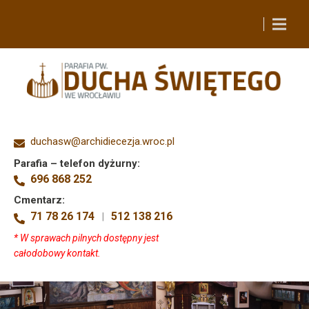
duchasw@archidiecezja.wroc.pl
Parafia – telefon dyżurny:
696 868 252
Cmentarz:
71 78 26 174
512 138 216
|
* W sprawach pilnych dostępny jest
całodobowy kontakt.