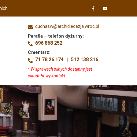
nich
duchasw@archidiecezja.wroc.pl
Parafia – telefon dyżurny:
696 868 252
Cmentarz:
71 78 26 174
512 138 216
|
* W sprawach pilnych dostępny jest
całodobowy kontakt.