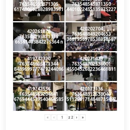
763548995871305
763548545871350
6174808628828983551
4401022455135875227
n
n
420202704
420261878
763548849204653
763548295871375
3607956978538358587
66561403842275364 n
n
419242320
420271429
763548605871344
763548702538001
8489699777479244086
4550452682236461811
n
n
419742556
420173136
763548969204641
763548312538040
6769444539540464585
5112961714848735497
n
n
«
‹
z
2
›
»