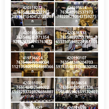
420319272
420391514
763548742537997
763548982537973
2953571540412726203
792206230843759275
n
n
420185667
420536333
763548505871354
763548902537981
929824353265763872
6557501948224917105
n
n
419736654
420190107
763548672538004
763548349204703
1121354001924388366
5971354613768830082
n
n
420281015
418834654
763548492538022
763548685871336
6199293723326686881
1148495992659572405
n
n
420515622
420271539