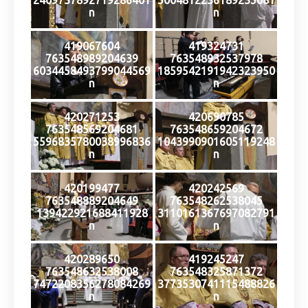
2409737892719286401
5004812236189235081
n
n
419067604
419324731
763548989204639
763548932537978
6034458493799044569
1859542191942323950
n
n
420271253
420690785
763548569204681
763548659204672
5596835780038996836
1043990901605119248
n
n
420199477
420242569
763548889204649
763548262538045
139422921688411928
3110161367697082791
n
n
420289650
419245247
763548632538008
763548325871372
7472208356278084269
3773530741115488826
n
n