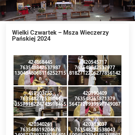
Wielki Czwartek – Msza Wieczerzy
Pańskiej 2024
424868445
420545717
763548842537987
763548942537977
1304848068116252715
8182712206277856142
n
n
419303755
420190409
763548272538044
763548255871379
3557918224743918465
5647127939997749087
n
n
420340261
420383037
763548619204676
763548282538043