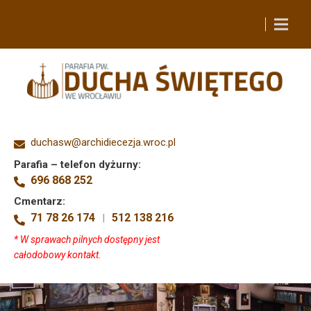
duchasw@archidiecezja.wroc.pl
Parafia – telefon dyżurny:
696 868 252
Cmentarz:
71 78 26 174
512 138 216
|
* W sprawach pilnych dostępny jest
całodobowy kontakt.