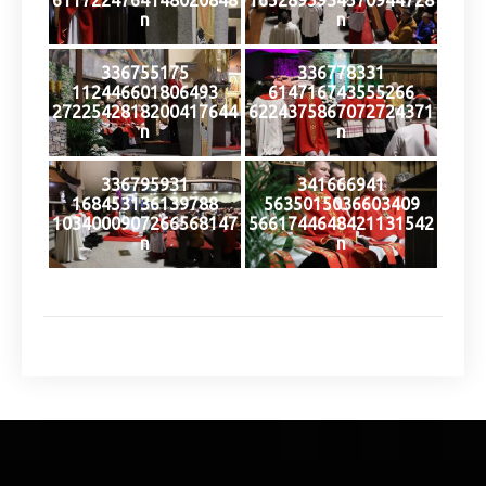
6117224764148020848
1652895934570944728
n
n
336755175
336778331
112446601806493
614716743555266
2722542818200417644
6224375867072724371
n
n
336795931
341666941
168453136139788
5635015036603409
1034000907266568147
5661744648421131542
n
n