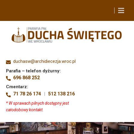
duchasw@archidiecezja.wroc.pl
Parafia – telefon dyżurny:
696 868 252
Cmentarz:
71 78 26 174
512 138 216
|
* W sprawach pilnych dostępny jest
całodobowy kontakt.