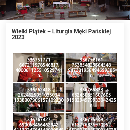
Wielki Piątek – Liturgia Męki Pańskiej
2023
336751771
336758161
667211978546817
753854829664548
400061125510529741
947281956494699585
n
n
336762418
336765833
2624625051035034
632430651607605
1938007906157109330
9198294979933042425
n
n
336767427
336775649
690058466462942
613776336970952