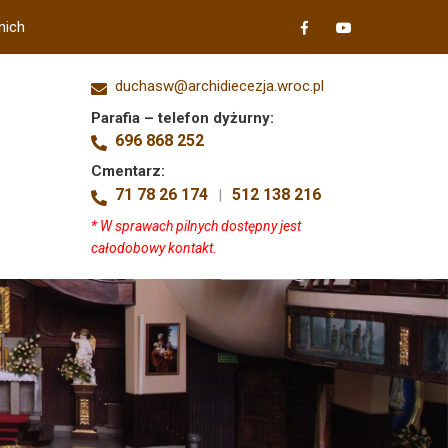
nich
duchasw@archidiecezja.wroc.pl
Parafia – telefon dyżurny:
696 868 252
Cmentarz:
71 78 26 174
512 138 216
|
* W sprawach pilnych dostępny jest
całodobowy kontakt.