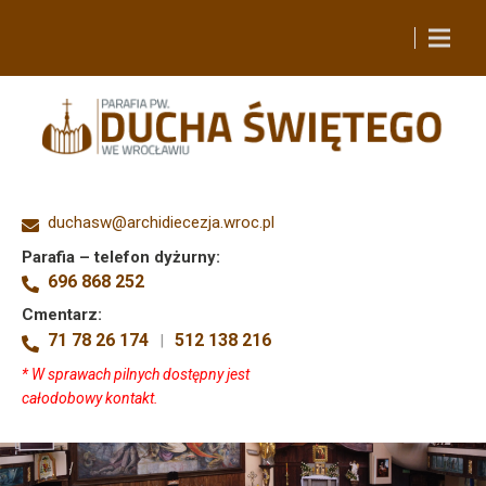
duchasw@archidiecezja.wroc.pl
Parafia – telefon dyżurny:
696 868 252
Cmentarz:
71 78 26 174
512 138 216
|
* W sprawach pilnych dostępny jest
całodobowy kontakt.