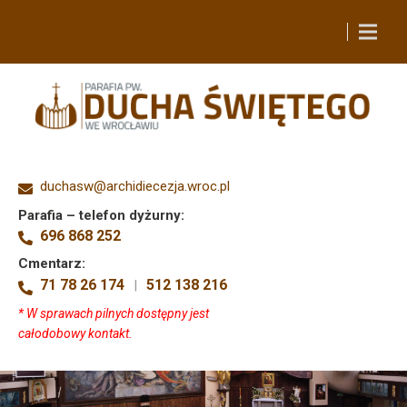
duchasw@archidiecezja.wroc.pl
Parafia – telefon dyżurny:
696 868 252
Cmentarz:
71 78 26 174
512 138 216
|
* W sprawach pilnych dostępny jest
całodobowy kontakt.