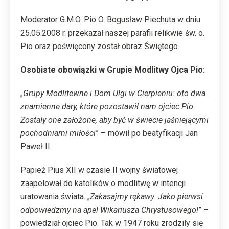
Moderator G.M.O. Pio O. Bogusław Piechuta w dniu
25.05.2008 r. przekazał naszej parafii relikwie św. o.
Pio oraz poświęcony został obraz Świętego.
Osobiste obowiązki w Grupie Modlitwy Ojca Pio:
„
Grupy Modlitewne i Dom Ulgi w Cierpieniu: oto dwa
znamienne dary, które pozostawił nam ojciec Pio.
Zostały one założone, aby być w świecie jaśniejącymi
pochodniami miłości
” – mówił po beatyfikacji Jan
Paweł II.
Papież Pius XII w czasie II wojny światowej
zaapelował do katolików o modlitwę w intencji
uratowania świata. „
Zakasajmy rękawy. Jako pierwsi
odpowiedzmy na apel Wikariusza Chrystusowego!
” –
powiedział ojciec Pio. Tak w 1947 roku zrodziły się