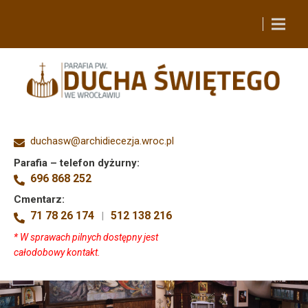
duchasw@archidiecezja.wroc.pl
Parafia – telefon dyżurny:
696 868 252
Cmentarz:
71 78 26 174
512 138 216
|
* W sprawach pilnych dostępny jest
całodobowy kontakt.