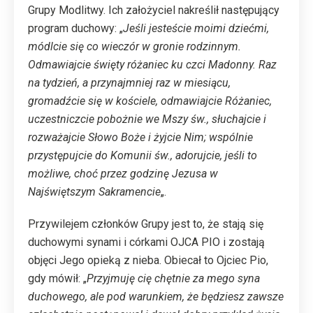
Grupy Modlitwy. Ich założyciel nakreślił następujący
program duchowy: „
Jeśli jesteście moimi dziećmi,
módlcie się co wieczór w gronie rodzinnym.
Odmawiajcie święty różaniec ku czci Madonny. Raz
na tydzień, a przynajmniej raz w miesiącu,
gromadźcie się w kościele, odmawiajcie Różaniec,
uczestniczcie pobożnie we Mszy św., słuchajcie i
rozważajcie Słowo Boże i żyjcie Nim; wspólnie
przystępujcie do Komunii św., adorujcie, jeśli to
możliwe, choć przez godzinę Jezusa w
Najświętszym Sakramencie
„.
Przywilejem członków Grupy jest to, że stają się
duchowymi synami i córkami OJCA PIO i zostają
objęci Jego opieką z nieba. Obiecał to Ojciec Pio,
gdy mówił: „
Przyjmuję cię chętnie za mego syna
duchowego, ale pod warunkiem, że będziesz zawsze