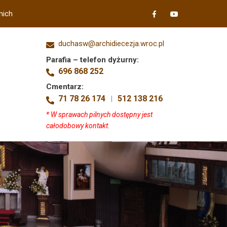
nich
duchasw@archidiecezja.wroc.pl
Parafia – telefon dyżurny:
696 868 252
Cmentarz:
71 78 26 174
512 138 216
|
* W sprawach pilnych dostępny jest
całodobowy kontakt.