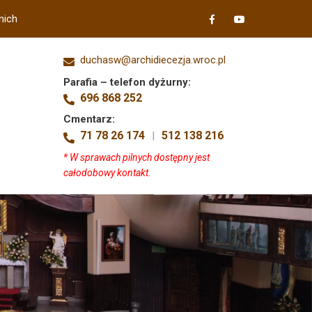
nich
duchasw@archidiecezja.wroc.pl
Parafia – telefon dyżurny:
696 868 252
Cmentarz:
71 78 26 174
512 138 216
|
* W sprawach pilnych dostępny jest
całodobowy kontakt.