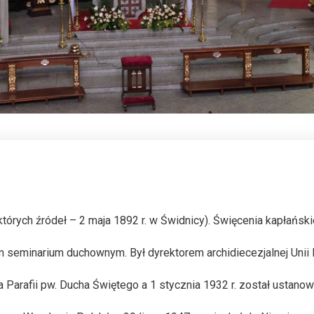
ektórych źródeł – 2 maja 1892 r. w Świdnicy). Święcenia kapłańs
 seminarium duchownym. Był dyrektorem archidiecezjalnej Unii M
ra Parafii pw. Ducha Świętego a 1 stycznia 1932 r. został ustano