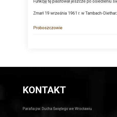
Funkcję tę piastował jeszcze po osiedleniu si
Zmarł 19 września 1961 r. w Tambach-Dietharz
Proboszczowie
KONTAKT
Parafia pw. Ducha Świętego we Wrocławiu