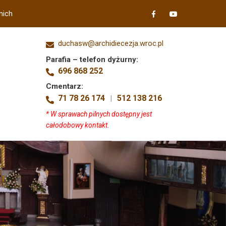
nich
duchasw@archidiecezja.wroc.pl
Parafia – telefon dyżurny:
696 868 252
Cmentarz:
71 78 26 174
512 138 216
|
* W sprawach pilnych dostępny jest
całodobowy kontakt.