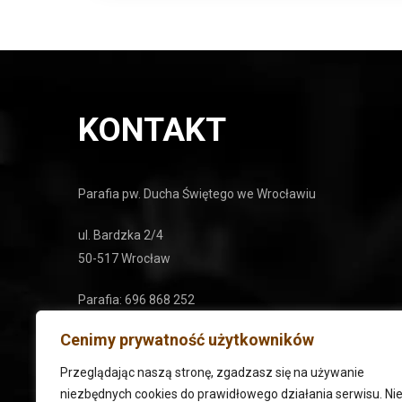
KONTAKT
Parafia pw. Ducha Świętego we Wrocławiu
ul. Bardzka 2/4
50-517 Wrocław
Parafia: 696 868 252
Cmentarz: 71 78 26 174
Cenimy prywatność użytkowników
e-mail: duchasw@archidiecezja.wroc.pl
Przeglądając naszą stronę, zgadzasz się na używanie
niezbędnych cookies do prawidłowego działania serwisu. Ni