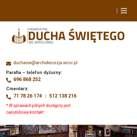
duchasw@archidiecezja.wroc.pl
Parafia – telefon dyżurny:
696 868 252
Cmentarz:
71 78 26 174
512 138 216
|
* W sprawach pilnych dostępny jest
całodobowy kontakt.