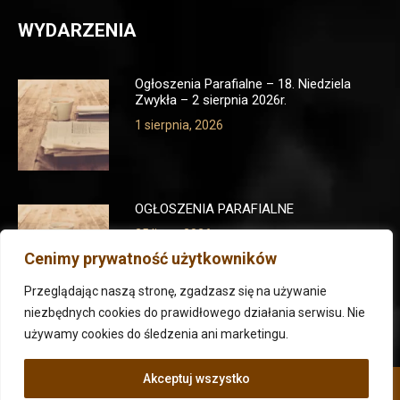
WYDARZENIA
Ogłoszenia Parafialne – 18. Niedziela
Zwykła – 2 sierpnia 2026r.
1 sierpnia, 2026
OGŁOSZENIA PARAFIALNE
25 lipca, 2026
Cenimy prywatność użytkowników
Przeglądając naszą stronę, zgadzasz się na używanie
niezbędnych cookies do prawidłowego działania serwisu. Nie
używamy cookies do śledzenia ani marketingu.
Akceptuj wszystko
Parafia pw. Ducha Świętego we Wrocławiu 2023