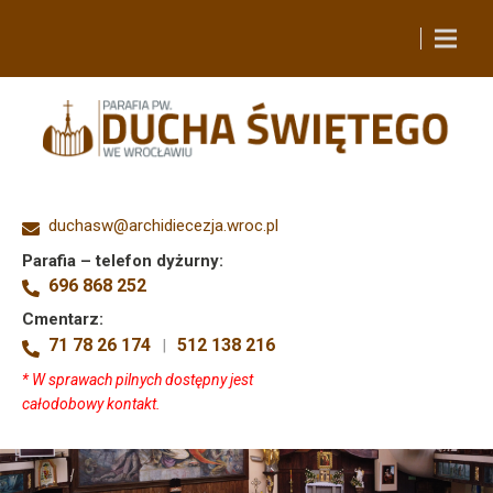
duchasw@archidiecezja.wroc.pl
Parafia – telefon dyżurny:
696 868 252
Cmentarz:
71 78 26 174
512 138 216
|
* W sprawach pilnych dostępny jest
całodobowy kontakt.