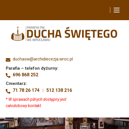
duchasw@archidiecezja.wroc.pl
Parafia – telefon dyżurny:
696 868 252
Cmentarz:
71 78 26 174
512 138 216
|
* W sprawach pilnych dostępny jest
całodobowy kontakt.