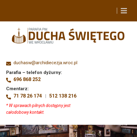
duchasw@archidiecezja.wroc.pl
Parafia – telefon dyżurny:
696 868 252
Cmentarz:
71 78 26 174
512 138 216
|
* W sprawach pilnych dostępny jest
całodobowy kontakt.