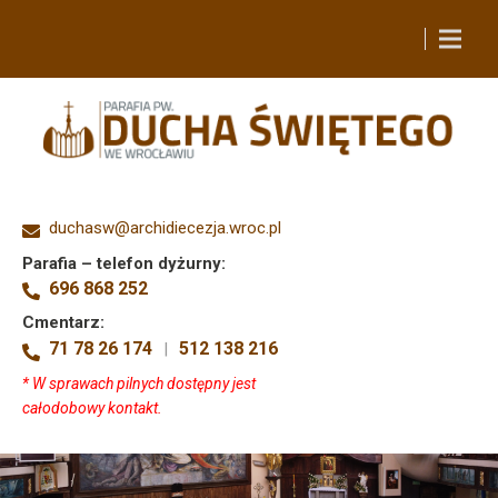
duchasw@archidiecezja.wroc.pl
Parafia – telefon dyżurny:
696 868 252
Cmentarz:
71 78 26 174
512 138 216
|
* W sprawach pilnych dostępny jest
całodobowy kontakt.