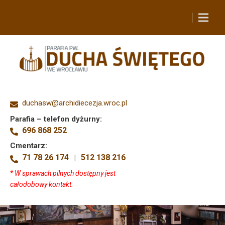
duchasw@archidiecezja.wroc.pl
Parafia – telefon dyżurny:
696 868 252
Cmentarz:
71 78 26 174
512 138 216
|
* W sprawach pilnych dostępny jest
całodobowy kontakt.