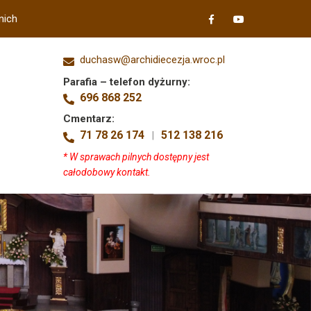
nich
duchasw@archidiecezja.wroc.pl
Parafia – telefon dyżurny:
696 868 252
Cmentarz:
71 78 26 174
512 138 216
|
* W sprawach pilnych dostępny jest
całodobowy kontakt.